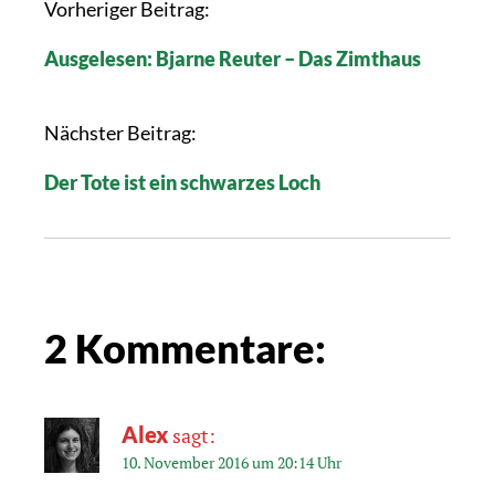
B
Vorheriger Beitrag:
e
Ausgelesen: Bjarne Reuter – Das Zimthaus
i
t
r
Nächster Beitrag:
a
Der Tote ist ein schwarzes Loch
g
s
n
a
v
i
2 Kommentare:
g
a
t
Alex
sagt:
i
10. November 2016 um 20:14 Uhr
o